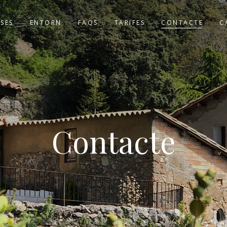
ASES
ENTORN
FAQS
TARIFES
CONTACTE
C
Contacte