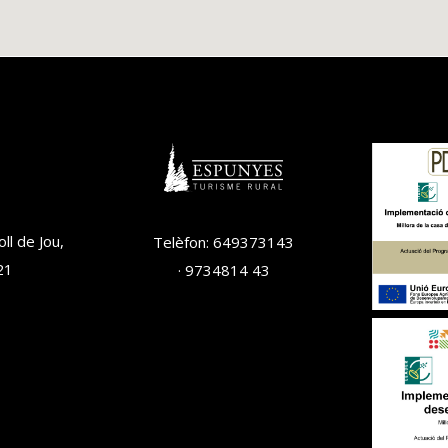
ll de Jou,
Telèfon: 649373143
21
· 9734814 43