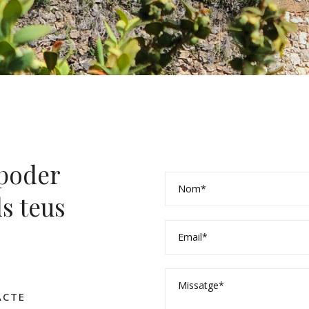
 poder
ls teus
ACTE