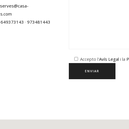
eserves@casa-
s.com
649373143
·
973481443
Accepto l'
Avís Legal
i la
P