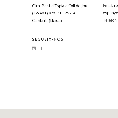
Email:
r
Ctra. Pont d’Espia a Coll de Jou
espunye
(LV-401) Km. 21 · 25286
Telèfon:
Cambrils (Lleida)
SEGUEIX-NOS